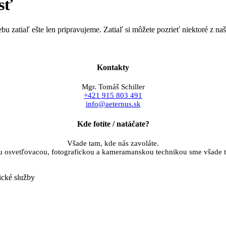
sť
u zatiaľ ešte len pripravujeme. Zatiaľ si môžete pozrieť niektoré z naši
Kontakty
Mgr. Tomáš Schiller
+421 915 803 491
info@aeternus.sk
Kde fotíte / natáčate?
Všade tam, kde nás zavoláte.
u osvetľovacou, fotografickou a kameramanskou technikou sme všade t
ické služby